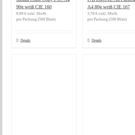
90g weiß CIE 160
A4 80g weiß CIE 167
8,99
€
exkl. MwSt.
3,78
€
exkl. MwSt.
pro Packung (500 Blatt)
pro Packung (500 Blatt)
Dieses
Details
Details
Produkt
weist
mehrere
Varianten
auf.
Die
Optionen
können
auf
der
Produktseite
gewählt
werden