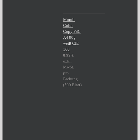
Mondi
Color
Copy FSC
A4 90g
weiß CIE
160
8,99
€
exkl.
MwSt.
pro
Packung
(500 Blatt)