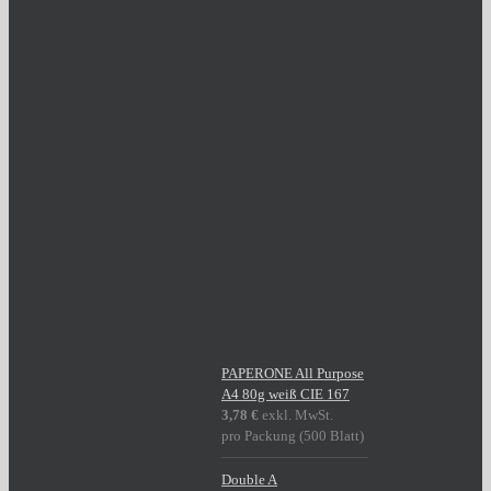
PAPERONE All Purpose
A4 80g weiß CIE 167
3,78
€
exkl. MwSt.
pro Packung (500 Blatt)
Double A