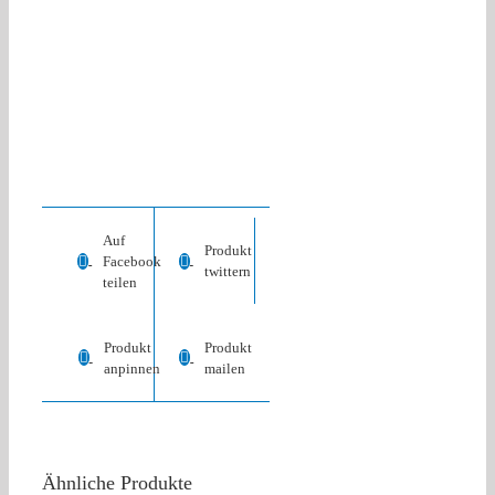
dürfen
eine
Rezension
abgeben.
Auf
Produkt
Facebook
twittern
teilen
Produkt
Produkt
anpinnen
mailen
Ähnliche Produkte