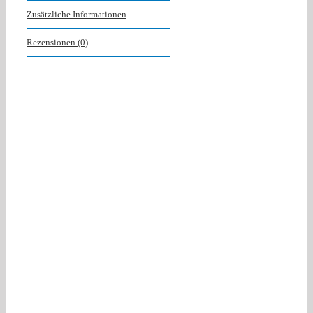
Beschreibung
Zusätzliche Informationen
Kopierpapier Tar
Rezensionen (0)
80 g/m², hochwei
• Hochwertiges P
• Hohe Steifigke
• Für hohes Druc
• Staufreies Dru
• Zertifikat Eur
----------------
Merkmale:

Format: A4

Grammatur: 80 g/m
Farbe: weiß

Verpackungseinhe
----------------
geeignet für: Ko
Weißegrad: 169 C
Opazität: 93%

Ab 100 Pack vers