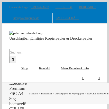
Zum
Haben Sie fragen?
+49 7262 8537
BUCH-SHOP
BÜRO-SHOP
Inhalt
springen
|
info@palettenpreise.de
FACHGESCHÄFT
Unschlagbar günstiges Kopierpapier & Druckerpapier
Suche
nach:
Shop
Kontakt
Mein Benutzerkonto
TARGET
Executive
Premium
FSC A4
Startseite
Bürobedarf
Druckerpapier & Kopierpapier
TARGET Executive P
80g
hochweiß
CIE 169