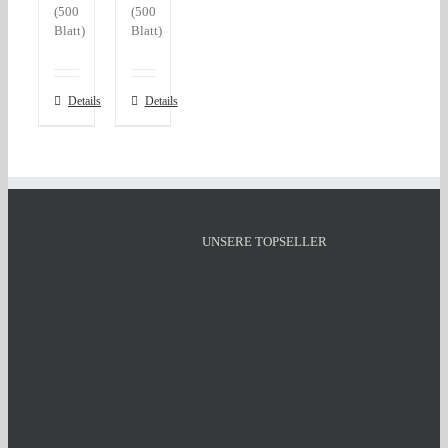
(500
(500
Blatt)
Blatt)
Details
Details
UNSERE TOPSELLER