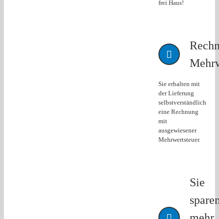
frei Haus!
Rechn
Mehrw
Sie erhalten mit
der Lieferung
selbstverständlich
eine Rechnung
mit
ausgewiesener
Mehrwertsteuer.
Sie
spare
mehr