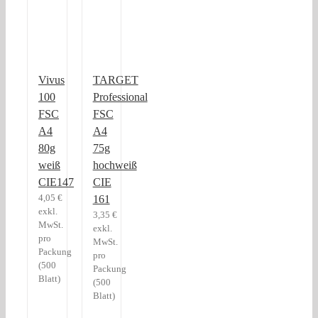
Vivus
TARGET
100
Professional
FSC
FSC
A4
A4
80g
75g
weiß
hochweiß
CIE147
CIE
4,05
€
161
exkl.
3,35
€
MwSt.
exkl.
pro
MwSt.
Packung
pro
(500
Packung
Blatt)
(500
Blatt)