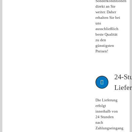
Sonderkonditionen
direkt an Sie
weiter. Daher
erhalten Sie bei
uns
ausschließlich
beste Qualität
zu den
günstigsten
Preisen!
24-St
Liefer
Die Lieferung
erfolgt
innerhalb von
24 Stunden
nach
Zahlungseingang