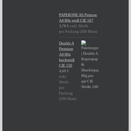
PAPERONE All Purpose
A4 80g weiß CIE 167
3,78
€
exkl. MwSt.
pro Packung (500 Blatt)
Double A
Premium
A4 80g
hochweiß
CIE 150
4,69
€
exkl.
MwSt.
pro
Packung
(500 Blatt)