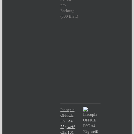
pro
Packung
(500 Blatt)
Inacopia
OFFICE
FSC A4
75g weiß
CIE 161