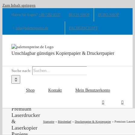
Zum Inhalt springen
Haben Sie fragen?
+49 7262 8537
BUCH-SHOP
BÜRO-SHOP
|
info@palettenpreise.de
FACHGESCHÄFT
Unschlagbar günstiges Kopierpapier & Druckerpapier
Suche nach:
Shop
Kontakt
Mein Benutzerkonto
Premium
Laserdrucker
&
Startseite
Bürobedarf
Druckerpapier & Kopierpapier
Premium Laserdr
Laserkopier
Papiere