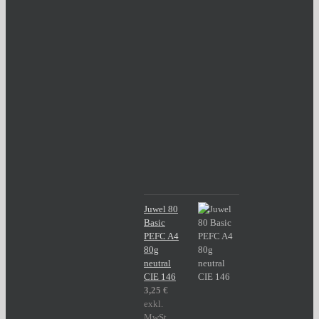
Juwel 80
Basic
PEFC A4
80g
neutral
CIE 146
3,25
€
exkl.
MwSt.