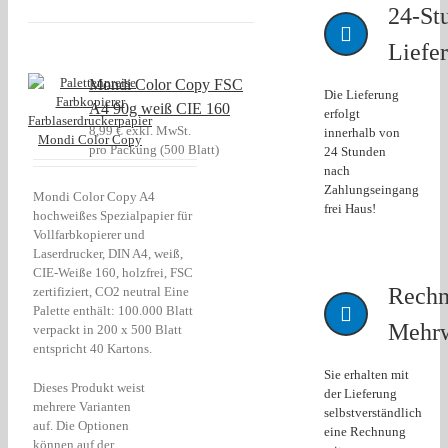
24-St
Liefer
Mondi Color Copy FSC
Die Lieferung
A4 90g weiß CIE 160
erfolgt
8,99
€
exkl. MwSt.
innerhalb von
pro Packung (500 Blatt)
24 Stunden
nach
Zahlungseingang
Mondi Color Copy A4
frei Haus!
hochweißes Spezialpapier für
Vollfarbkopierer und
Laserdrucker, DIN A4, weiß,
CIE-Weiße 160, holzfrei, FSC
Rechn
zertifiziert, CO2 neutral Eine
Palette enthält: 100.000 Blatt
Mehrw
verpackt in 200 x 500 Blatt
entspricht 40 Kartons.
Sie erhalten mit
Dieses Produkt weist
der Lieferung
mehrere Varianten
selbstverständlich
auf. Die Optionen
eine Rechnung
können auf der